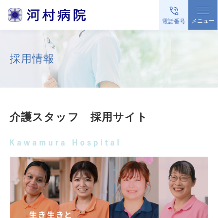
グ
本
ロ
フ
ロ
文
ー
ッ
メニュー
電話番号
ー
へ
カ
タ
バ
ル
ー
採用情報
ル
ナ
へ
ナ
ビ
ビ
ゲ
ゲ
ー
介護スタッフ 採用サイト
ー
シ
シ
ョ
ョ
ン
ン
へ
へ