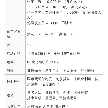
住宅手当 10,000 円 （条件あり）
インフレ手当 10,000円（期間限定）
ベースアップ評価手当 8,050円（病院職員の
み）
処遇改善手当 30,000円以上
賞与／昇
賞与：有（年2回） 昇給：有
給
休日
120日
有給休暇
入職日3日付与 6か月後7日付与
定年
65歳（継続雇用有り）
保険
健康保険・厚生年金・労災保険・雇用保険
医療費還付制度・制服貸与・退職金制度・健
福利厚生
康診断・職員旅行 等
選考方法：書類選考、面接、適性検査
選考
提出書類：履歴書、職務経歴書
お問い合
河村病院 人事課 採用担当