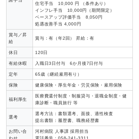
諸手当
住宅手当 10,000 円 （条件あり）
インフレ手当 10,000円（期間限定）
ベースアップ評価手当 8,050円
処遇改善手当 4,000円
賞与／昇
賞与：有（年2回） 昇給：有
給
休日
120日
有給休暇
入職日3日付与 6か月後7日付与
定年
65歳（継続雇用有り）
保険
健康保険・厚生年金・労災保険・雇用保険
医療費還付制度・制服貸与・退職金制度・健
福利厚生
康診断・職員旅行 等
選考方法：書類選考、面接、適性検査
選考
提出書類：履歴書、職務経歴書
お問い合
河村病院 人事課 採用担当
わせ
電話番号：058-241-3311